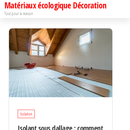
Matériaux écologique Décoration
Passer
ce
Tout pour la maison
contenu
Isolation
Isolant sous dallage : comment