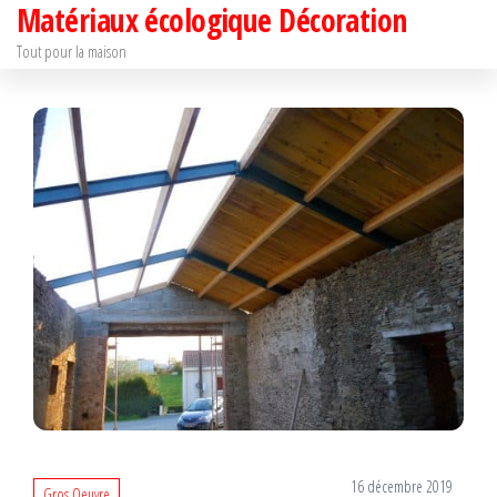
Matériaux écologique Décoration
Passer
ce
Tout pour la maison
contenu
16 décembre 2019
Gros Oeuvre