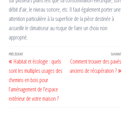
sur plusieurs plans tels que sa consommation électrique, son
débit d’air, le niveau sonore, etc. Il faut également porter une
attention particulière à la superficie de la pièce destinée à
accueillir le climatiseur au risque de faire un choix non
approprié.
Navigation
Article
PRÉCÉDENT
SUIVANT
Artic
Habitat et écologie : quels
Comment trouver des pavés
de
précédent
suiv
sont les multiples usages des
anciens de récupération ?
l’article
chemins en bois pour
l’aménagement de l’espace
extérieur de votre maison ?